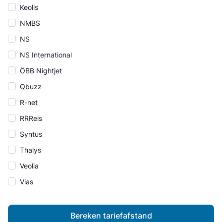
Keolis
NMBS
NS
NS International
ÖBB Nightjet
Qbuzz
R-net
RRReis
Syntus
Thalys
Veolia
Vias
Bereken tariefafstand