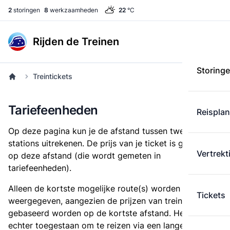
2
storingen
8
werkzaamheden
22
°C
Rijden de Treinen
Storing
Treintickets
Tariefeenheden
Reispla
Op deze pagina kun je de afstand tussen twee
stations uitrekenen. De prijs van je ticket is gebaseerd
Vertrekt
op deze afstand (die wordt gemeten in
tariefeenheden).
Alleen de kortste mogelijke route(s) worden
Tickets
weergegeven, aangezien de prijzen van treintickets
gebaseerd worden op de kortste afstand. Het is
echter toegestaan om te reizen via een langere route,