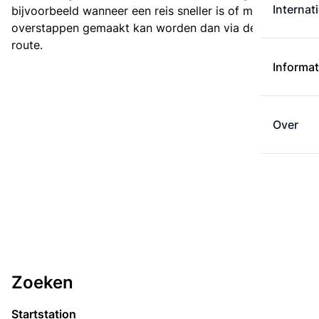
Internat
bijvoorbeeld wanneer een reis sneller is of met minder
overstappen gemaakt kan worden dan via de kortste
route.
Informat
Over
Zoeken
Startstation