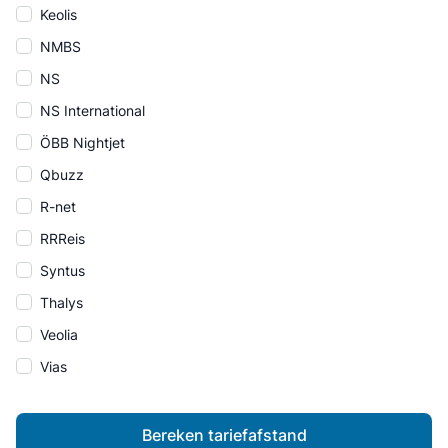
Keolis
NMBS
NS
NS International
ÖBB Nightjet
Qbuzz
R-net
RRReis
Syntus
Thalys
Veolia
Vias
Bereken tariefafstand