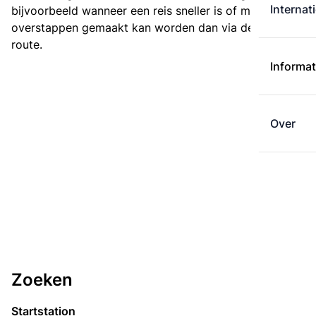
Internat
bijvoorbeeld wanneer een reis sneller is of met minder
overstappen gemaakt kan worden dan via de kortste
route.
Informat
Over
Zoeken
Startstation