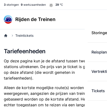
3
storingen
9
werkzaamheden
29
°C
Rijden de Treinen
Storing
Treintickets
Tariefeenheden
Reispla
Op deze pagina kun je de afstand tussen twee
stations uitrekenen. De prijs van je ticket is gebaseerd
Vertrekt
op deze afstand (die wordt gemeten in
tariefeenheden).
Alleen de kortste mogelijke route(s) worden
Tickets
weergegeven, aangezien de prijzen van treintickets
gebaseerd worden op de kortste afstand. Het is
echter toegestaan om te reizen via een langere route,