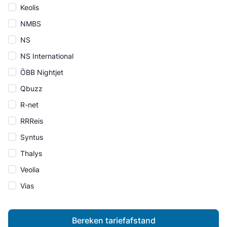
Keolis
NMBS
NS
NS International
ÖBB Nightjet
Qbuzz
R-net
RRReis
Syntus
Thalys
Veolia
Vias
Bereken tariefafstand