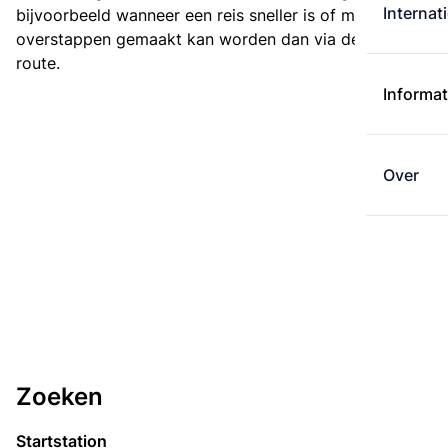
Internat
bijvoorbeeld wanneer een reis sneller is of met minder
overstappen gemaakt kan worden dan via de kortste
route.
Informat
Over
Zoeken
Startstation