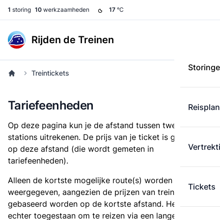
1
storing
10
werkzaamheden
17
°C
Rijden de Treinen
Storing
Treintickets
Tariefeenheden
Reispla
Op deze pagina kun je de afstand tussen twee
stations uitrekenen. De prijs van je ticket is gebaseerd
Vertrekt
op deze afstand (die wordt gemeten in
tariefeenheden).
Alleen de kortste mogelijke route(s) worden
Tickets
weergegeven, aangezien de prijzen van treintickets
gebaseerd worden op de kortste afstand. Het is
echter toegestaan om te reizen via een langere route,