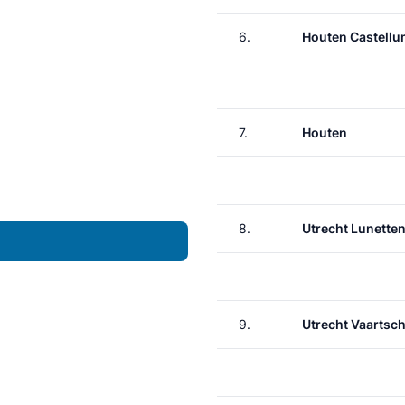
6.
Houten Castell
7.
Houten
8.
Utrecht Lunette
9.
Utrecht Vaartsch