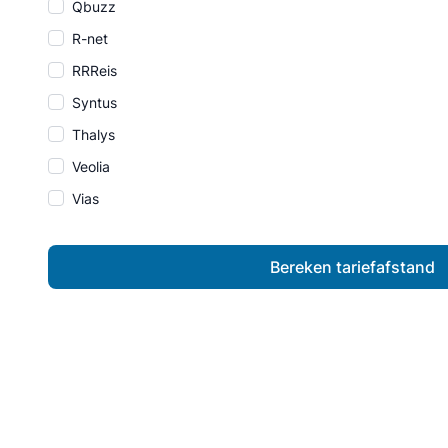
Qbuzz
R-net
RRReis
Syntus
Thalys
Veolia
Vias
Bereken tariefafstand