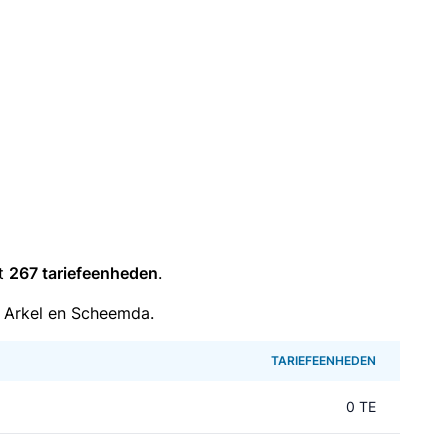
it
267 tariefeenheden
.
 Arkel en Scheemda.
TARIEFEENHEDEN
0 TE