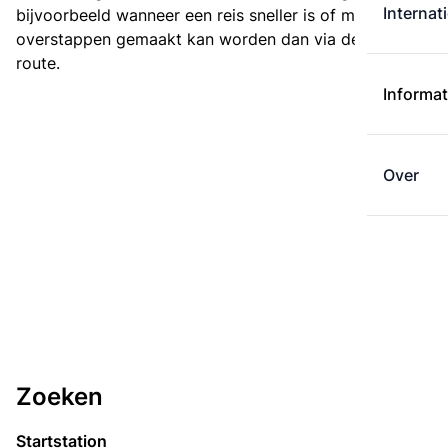
Internat
bijvoorbeeld wanneer een reis sneller is of met minder
overstappen gemaakt kan worden dan via de kortste
route.
Informat
Over
Zoeken
Startstation