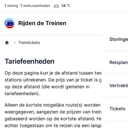
1
storing
7
werkzaamheden
24
°C
Rijden de Treinen
Storing
Treintickets
Tariefeenheden
Reispla
Op deze pagina kun je de afstand tussen twee
stations uitrekenen. De prijs van je ticket is gebaseerd
Vertrekt
op deze afstand (die wordt gemeten in
tariefeenheden).
Alleen de kortste mogelijke route(s) worden
Tickets
weergegeven, aangezien de prijzen van treintickets
gebaseerd worden op de kortste afstand. Het is
echter toegestaan om te reizen via een langere route,