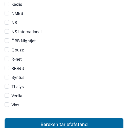
Keolis
NMBS
NS
NS International
ÖBB Nightjet
Qbuzz
R-net
RRReis
Syntus
Thalys
Veolia
Vias
Bereken tariefafstand