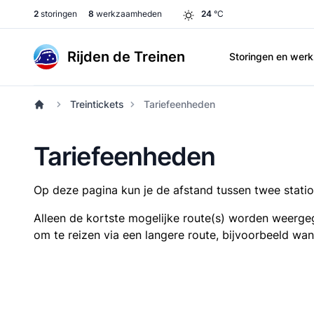
2
storingen
8
werkzaamheden
24
°C
Rijden de Treinen
Storingen en we
Treintickets
Tariefeenheden
Tariefeenheden
Op deze pagina kun je de afstand tussen twee station
Alleen de kortste mogelijke route(s) worden weergeg
om te reizen via een langere route, bijvoorbeeld wa