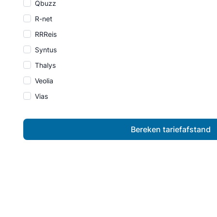
Qbuzz
R-net
RRReis
Syntus
Thalys
Veolia
Vias
Bereken tariefafstand