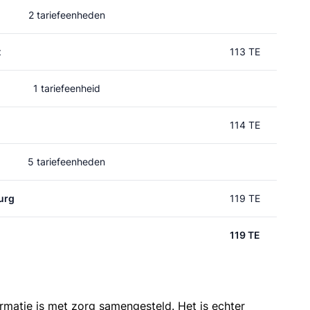
2 tariefeenheden
t
113 TE
1 tariefeenheid
114 TE
5 tariefeenheden
urg
119 TE
119 TE
ormatie is met zorg samengesteld. Het is echter