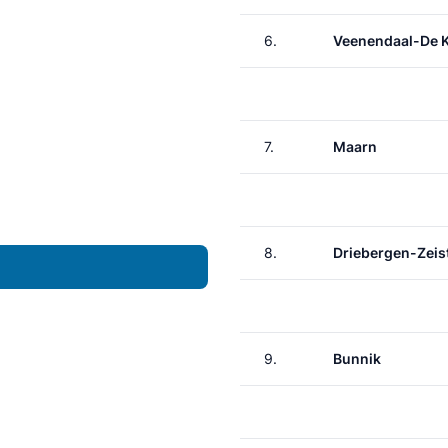
6.
Veenendaal-De 
7.
Maarn
8.
Driebergen-Zeis
9.
Bunnik