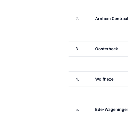
2.
Arnhem Centraa
3.
Oosterbeek
4.
Wolfheze
5.
Ede-Wageninge