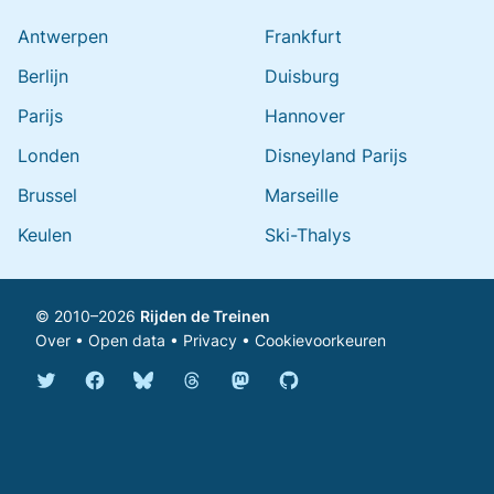
Antwerpen
Frankfurt
Berlijn
Duisburg
Parijs
Hannover
Londen
Disneyland Parijs
Brussel
Marseille
Keulen
Ski-Thalys
© 2010–2026
Rijden de Treinen
Over
•
Open data
•
Privacy
•
Cookievoorkeuren
Bluesky @rijdendetreinen.nl
Threads @rijdendetreinen
Mastodon @rijdendetreinen@ma
Twitter @rijdendetreinen
Facebook rijdendetreinen
GitHub rijdendetreinen