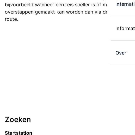
Internat
bijvoorbeeld wanneer een reis sneller is of met minder
overstappen gemaakt kan worden dan via de kortste
route.
Informat
Over
Zoeken
Startstation