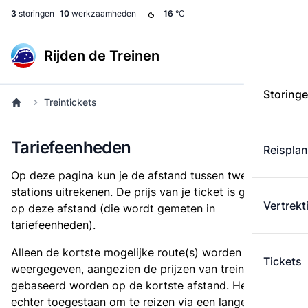
3
storingen
10
werkzaamheden
16
°C
Rijden de Treinen
Storing
Treintickets
Tariefeenheden
Reispla
Op deze pagina kun je de afstand tussen twee
stations uitrekenen. De prijs van je ticket is gebaseerd
Vertrekt
op deze afstand (die wordt gemeten in
tariefeenheden).
Alleen de kortste mogelijke route(s) worden
Tickets
weergegeven, aangezien de prijzen van treintickets
gebaseerd worden op de kortste afstand. Het is
echter toegestaan om te reizen via een langere route,