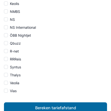
Keolis
NMBS
NS
NS International
ÖBB Nightjet
Qbuzz
R-net
RRReis
Syntus
Thalys
Veolia
Vias
Bereken tariefafstand