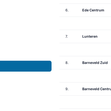
6.
Ede Centrum
7.
Lunteren
8.
Barneveld Zuid
9.
Barneveld Cent