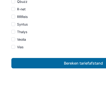
Qbuzz
R-net
RRReis
Syntus
Thalys
Veolia
Vias
Bereken tariefafstand