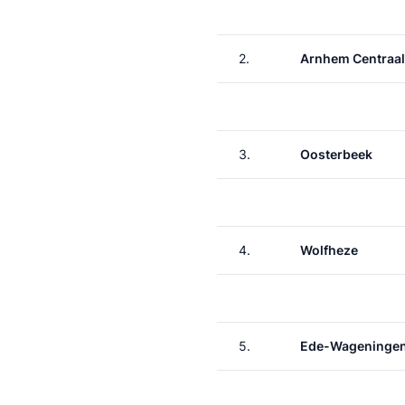
2.
Arnhem Centraal
3.
Oosterbeek
4.
Wolfheze
5.
Ede-Wageninge