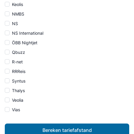
Keolis
NMBS
NS
NS International
ÖBB Nightjet
Qbuzz
R-net
RRReis
Syntus
Thalys
Veolia
Vias
Bereken tariefafstand