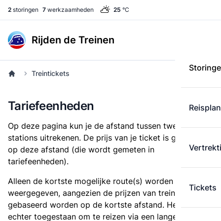
2
storingen
7
werkzaamheden
25
°C
Rijden de Treinen
Storing
Treintickets
Tariefeenheden
Reispla
Op deze pagina kun je de afstand tussen twee
stations uitrekenen. De prijs van je ticket is gebaseerd
Vertrekt
op deze afstand (die wordt gemeten in
tariefeenheden).
Alleen de kortste mogelijke route(s) worden
Tickets
weergegeven, aangezien de prijzen van treintickets
gebaseerd worden op de kortste afstand. Het is
echter toegestaan om te reizen via een langere route,