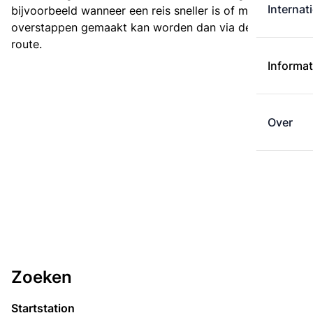
Internat
bijvoorbeeld wanneer een reis sneller is of met minder
overstappen gemaakt kan worden dan via de kortste
route.
Informat
Over
Zoeken
Startstation