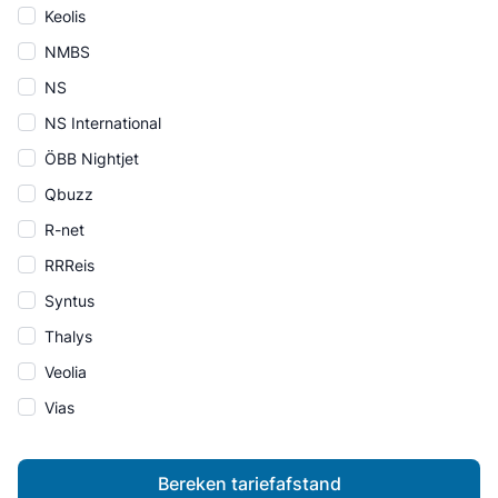
Keolis
NMBS
NS
NS International
ÖBB Nightjet
Qbuzz
R-net
RRReis
Syntus
Thalys
Veolia
Vias
Bereken tariefafstand