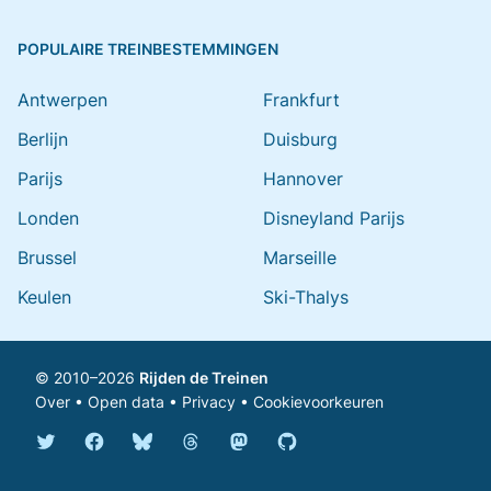
POPULAIRE TREINBESTEMMINGEN
Antwerpen
Frankfurt
Berlijn
Duisburg
Parijs
Hannover
Londen
Disneyland Parijs
Brussel
Marseille
Keulen
Ski-Thalys
© 2010–2026
Rijden de Treinen
Over
•
Open data
•
Privacy
•
Cookievoorkeuren
Bluesky @rijdendetreinen.nl
Threads @rijdendetreinen
Mastodon @rijdendetreinen@ma
Twitter @rijdendetreinen
Facebook rijdendetreinen
GitHub rijdendetreinen