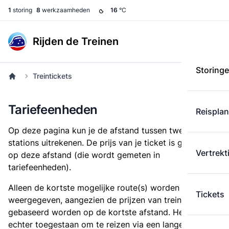
1
storing
8
werkzaamheden
16
°C
Rijden de Treinen
Storing
Treintickets
Tariefeenheden
Reispla
Op deze pagina kun je de afstand tussen twee
stations uitrekenen. De prijs van je ticket is gebaseerd
Vertrekt
op deze afstand (die wordt gemeten in
tariefeenheden).
Alleen de kortste mogelijke route(s) worden
Tickets
weergegeven, aangezien de prijzen van treintickets
gebaseerd worden op de kortste afstand. Het is
echter toegestaan om te reizen via een langere route,