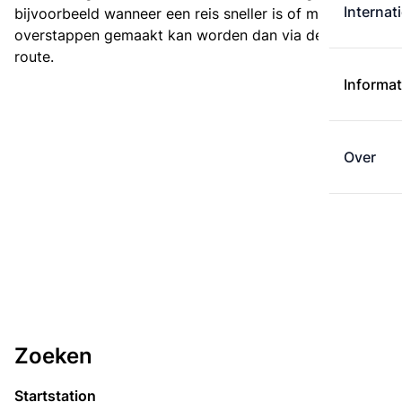
Internat
bijvoorbeeld wanneer een reis sneller is of met minder
overstappen gemaakt kan worden dan via de kortste
route.
Informat
Over
Zoeken
Startstation