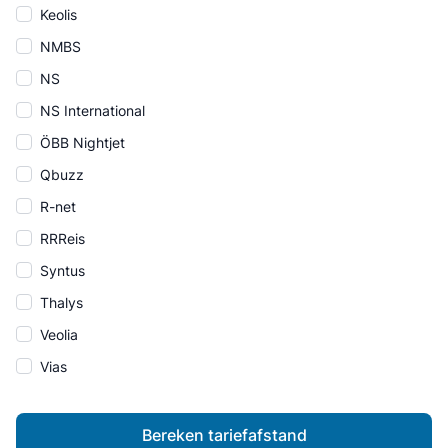
Keolis
NMBS
NS
NS International
ÖBB Nightjet
Qbuzz
R-net
RRReis
Syntus
Thalys
Veolia
Vias
Bereken tariefafstand