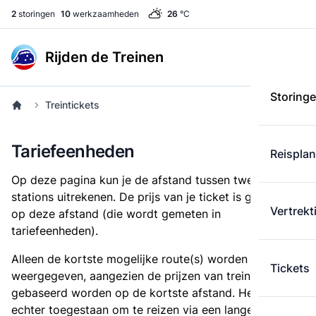
2
storingen
10
werkzaamheden
26
°C
Rijden de Treinen
Storing
Treintickets
Tariefeenheden
Reispla
Op deze pagina kun je de afstand tussen twee
stations uitrekenen. De prijs van je ticket is gebaseerd
Vertrekt
op deze afstand (die wordt gemeten in
tariefeenheden).
Alleen de kortste mogelijke route(s) worden
Tickets
weergegeven, aangezien de prijzen van treintickets
gebaseerd worden op de kortste afstand. Het is
echter toegestaan om te reizen via een langere route,