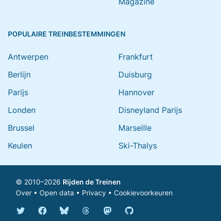
Magazine
POPULAIRE TREINBESTEMMINGEN
Antwerpen
Frankfurt
Berlijn
Duisburg
Parijs
Hannover
Londen
Disneyland Parijs
Brussel
Marseille
Keulen
Ski-Thalys
© 2010–2026
Rijden de Treinen
Over
•
Open data
•
Privacy
•
Cookievoorkeuren
Bluesky @rijdendetreinen.nl
Threads @rijdendetreinen
Mastodon @rijdendetreinen@ma