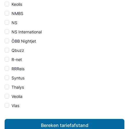
Keolis
NMBS
NS
NS International
ÖBB Nightjet
Qbuzz
R-net
RRReis
Syntus
Thalys
Veolia
Vias
Bereken tariefafstand