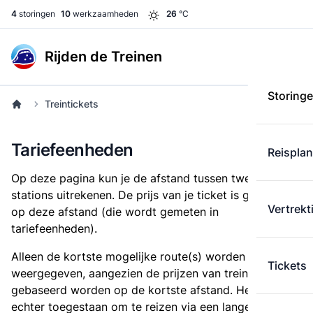
4
storingen
10
werkzaamheden
26
°C
Rijden de Treinen
Storing
Treintickets
Tariefeenheden
Reispla
Op deze pagina kun je de afstand tussen twee
stations uitrekenen. De prijs van je ticket is gebaseerd
Vertrekt
op deze afstand (die wordt gemeten in
tariefeenheden).
Alleen de kortste mogelijke route(s) worden
Tickets
weergegeven, aangezien de prijzen van treintickets
gebaseerd worden op de kortste afstand. Het is
echter toegestaan om te reizen via een langere route,