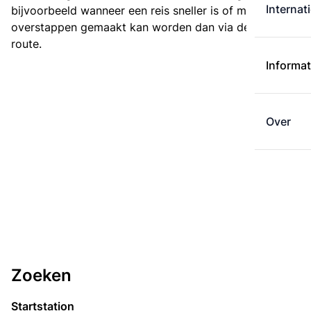
Internat
bijvoorbeeld wanneer een reis sneller is of met minder
overstappen gemaakt kan worden dan via de kortste
route.
Informat
Over
Zoeken
Startstation