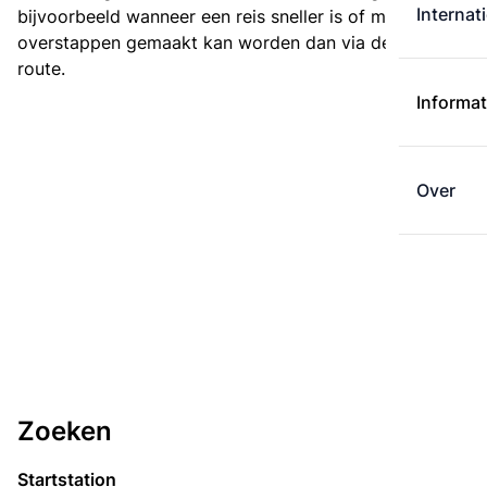
Internat
bijvoorbeeld wanneer een reis sneller is of met minder
overstappen gemaakt kan worden dan via de kortste
route.
Informat
Over
Zoeken
Startstation