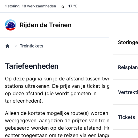
1
storing
10
werkzaamheden
17
°C
Rijden de Treinen
Storing
Treintickets
Tariefeenheden
Reispla
Op deze pagina kun je de afstand tussen twee
stations uitrekenen. De prijs van je ticket is gebaseerd
Vertrekt
op deze afstand (die wordt gemeten in
tariefeenheden).
Alleen de kortste mogelijke route(s) worden
Tickets
weergegeven, aangezien de prijzen van treintickets
gebaseerd worden op de kortste afstand. Het is
echter toegestaan om te reizen via een langere route,