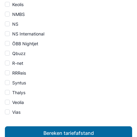
Keolis
NMBS
NS
NS International
ÖBB Nightjet
Qbuzz
R-net
RRReis
Syntus
Thalys
Veolia
Vias
Bereken tariefafstand