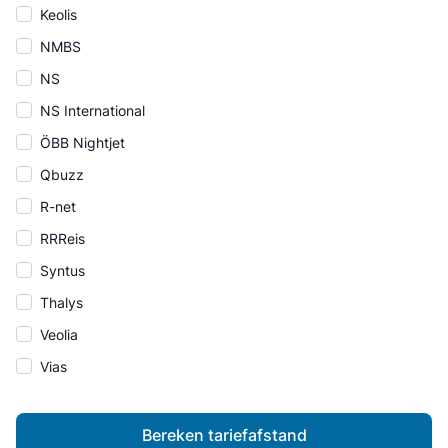
Keolis
NMBS
NS
NS International
ÖBB Nightjet
Qbuzz
R-net
RRReis
Syntus
Thalys
Veolia
Vias
Bereken tariefafstand