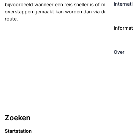
Internat
bijvoorbeeld wanneer een reis sneller is of met minder
overstappen gemaakt kan worden dan via de kortste
route.
Informat
Over
Zoeken
Startstation