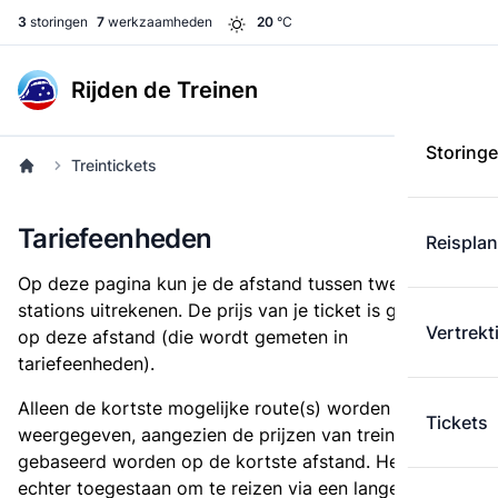
3
storingen
7
werkzaamheden
20
°C
Rijden de Treinen
Storing
Treintickets
Tariefeenheden
Reispla
Op deze pagina kun je de afstand tussen twee
stations uitrekenen. De prijs van je ticket is gebaseerd
Vertrekt
op deze afstand (die wordt gemeten in
tariefeenheden).
Alleen de kortste mogelijke route(s) worden
Tickets
weergegeven, aangezien de prijzen van treintickets
gebaseerd worden op de kortste afstand. Het is
echter toegestaan om te reizen via een langere route,