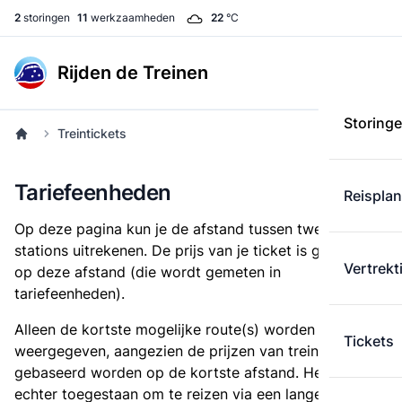
2
storingen
11
werkzaamheden
22
°C
Rijden de Treinen
Storing
Treintickets
Tariefeenheden
Reispla
Op deze pagina kun je de afstand tussen twee
stations uitrekenen. De prijs van je ticket is gebaseerd
Vertrekt
op deze afstand (die wordt gemeten in
tariefeenheden).
Alleen de kortste mogelijke route(s) worden
Tickets
weergegeven, aangezien de prijzen van treintickets
gebaseerd worden op de kortste afstand. Het is
echter toegestaan om te reizen via een langere route,