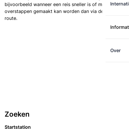
Internat
bijvoorbeeld wanneer een reis sneller is of met minder
overstappen gemaakt kan worden dan via de kortste
route.
Informat
Over
Zoeken
Startstation