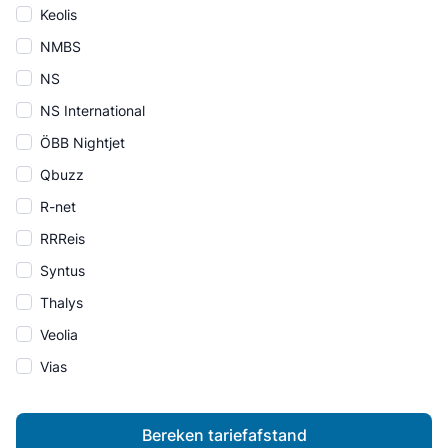
Keolis
NMBS
NS
NS International
ÖBB Nightjet
Qbuzz
R-net
RRReis
Syntus
Thalys
Veolia
Vias
Bereken tariefafstand