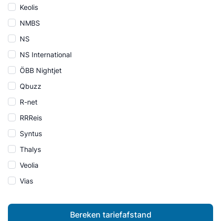
Keolis
NMBS
NS
NS International
ÖBB Nightjet
Qbuzz
R-net
RRReis
Syntus
Thalys
Veolia
Vias
Bereken tariefafstand