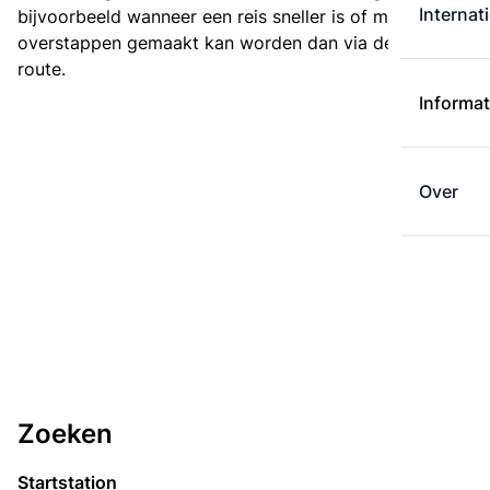
Internat
bijvoorbeeld wanneer een reis sneller is of met minder
overstappen gemaakt kan worden dan via de kortste
route.
Informat
Over
Zoeken
Startstation