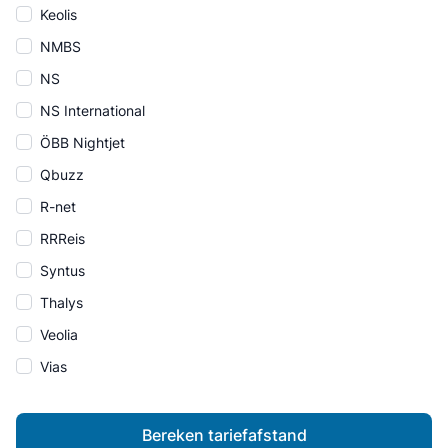
Keolis
NMBS
NS
NS International
ÖBB Nightjet
Qbuzz
R-net
RRReis
Syntus
Thalys
Veolia
Vias
Bereken tariefafstand