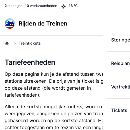
2
storingen
10
werkzaamheden
16
°C
Rijden de Treinen
Storing
Treintickets
Tariefeenheden
Reispla
Op deze pagina kun je de afstand tussen twee
stations uitrekenen. De prijs van je ticket is gebaseerd
Vertrekt
op deze afstand (die wordt gemeten in
tariefeenheden).
Alleen de kortste mogelijke route(s) worden
Tickets
weergegeven, aangezien de prijzen van treintickets
gebaseerd worden op de kortste afstand. Het is
echter toegestaan om te reizen via een langere route,