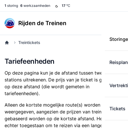
1
storing
6
werkzaamheden
17
°C
Rijden de Treinen
Storing
Treintickets
Tariefeenheden
Reispla
Op deze pagina kun je de afstand tussen twee
stations uitrekenen. De prijs van je ticket is gebaseerd
Vertrekt
op deze afstand (die wordt gemeten in
tariefeenheden).
Alleen de kortste mogelijke route(s) worden
Tickets
weergegeven, aangezien de prijzen van treintickets
gebaseerd worden op de kortste afstand. Het is
echter toegestaan om te reizen via een langere route,