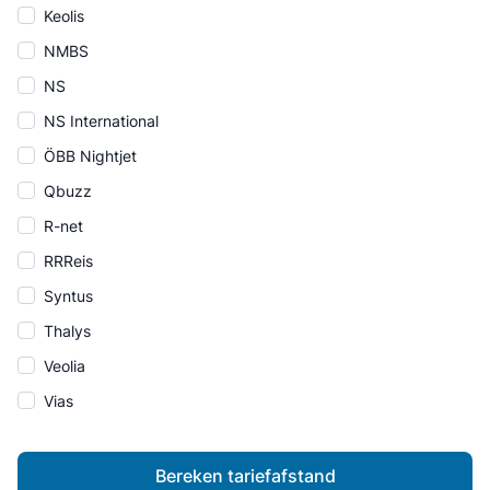
Keolis
NMBS
NS
NS International
ÖBB Nightjet
Qbuzz
R-net
RRReis
Syntus
Thalys
Veolia
Vias
Bereken tariefafstand