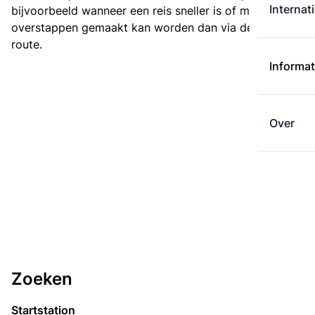
Internat
bijvoorbeeld wanneer een reis sneller is of met minder
overstappen gemaakt kan worden dan via de kortste
route.
Informat
Over
Zoeken
Startstation