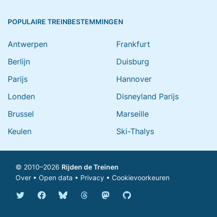
POPULAIRE TREINBESTEMMINGEN
Antwerpen
Frankfurt
Berlijn
Duisburg
Parijs
Hannover
Londen
Disneyland Parijs
Brussel
Marseille
Keulen
Ski-Thalys
© 2010–2026
Rijden de Treinen
Over
•
Open data
•
Privacy
•
Cookievoorkeuren
Bluesky @rijdendetreinen.nl
Threads @rijdendetreinen
Mastodon @rijdendetreinen@ma
Twitter @rijdendetreinen
Facebook rijdendetreinen
GitHub rijdendetreinen