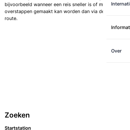
Internat
bijvoorbeeld wanneer een reis sneller is of met minder
overstappen gemaakt kan worden dan via de kortste
route.
Informat
Over
Zoeken
Startstation