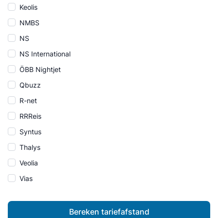
Keolis
NMBS
NS
NS International
ÖBB Nightjet
Qbuzz
R-net
RRReis
Syntus
Thalys
Veolia
Vias
Bereken tariefafstand