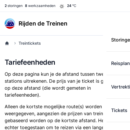
2
storingen
8
werkzaamheden
24
°C
Rijden de Treinen
Storing
Treintickets
Tariefeenheden
Reispla
Op deze pagina kun je de afstand tussen twee
stations uitrekenen. De prijs van je ticket is gebaseerd
Vertrekt
op deze afstand (die wordt gemeten in
tariefeenheden).
Alleen de kortste mogelijke route(s) worden
Tickets
weergegeven, aangezien de prijzen van treintickets
gebaseerd worden op de kortste afstand. Het is
echter toegestaan om te reizen via een langere route,