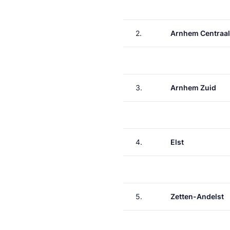
2.
Arnhem Centraal
3.
Arnhem Zuid
4.
Elst
5.
Zetten-Andelst