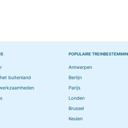
IS
POPULAIRE TREINBESTEMMI
r
Antwerpen
 het buitenland
Berlijn
werkzaamheden
Parijs
ts
Londen
Brussel
Keulen