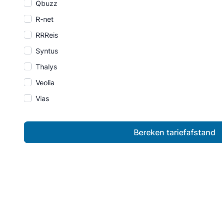
Qbuzz
R-net
RRReis
Syntus
Thalys
Veolia
Vias
Bereken tariefafstand