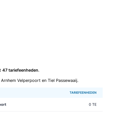
it
47 tariefeenheden
.
 Arnhem Velperpoort en Tiel Passewaaij.
TARIEFEENHEDEN
oort
0 TE