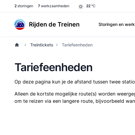
2
storingen
7
werkzaamheden
22
°C
Rijden de Treinen
Storingen en we
Treintickets
Tariefeenheden
Tariefeenheden
Op deze pagina kun je de afstand tussen twee station
Alleen de kortste mogelijke route(s) worden weergeg
om te reizen via een langere route, bijvoorbeeld wa