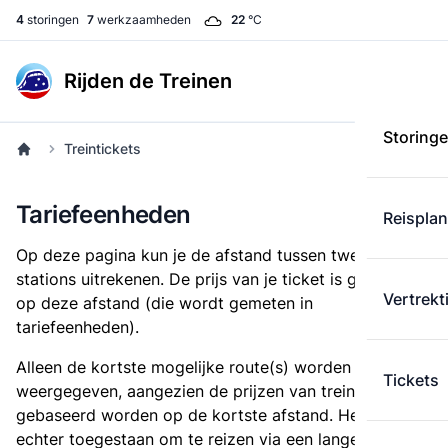
4
storingen
7
werkzaamheden
22
°C
Rijden de Treinen
Storing
Treintickets
Tariefeenheden
Reispla
Op deze pagina kun je de afstand tussen twee
stations uitrekenen. De prijs van je ticket is gebaseerd
Vertrekt
op deze afstand (die wordt gemeten in
tariefeenheden).
Alleen de kortste mogelijke route(s) worden
Tickets
weergegeven, aangezien de prijzen van treintickets
gebaseerd worden op de kortste afstand. Het is
echter toegestaan om te reizen via een langere route,