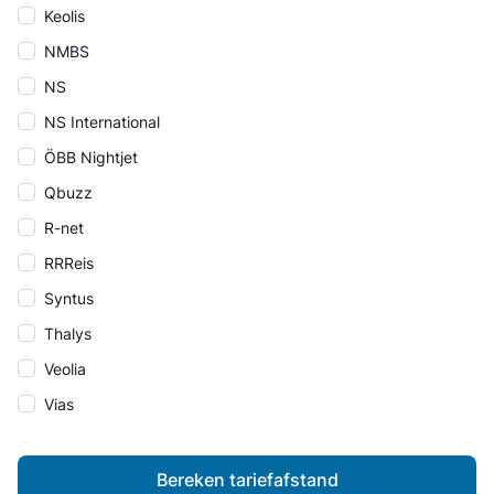
Keolis
NMBS
NS
NS International
ÖBB Nightjet
Qbuzz
R-net
RRReis
Syntus
Thalys
Veolia
Vias
Bereken tariefafstand