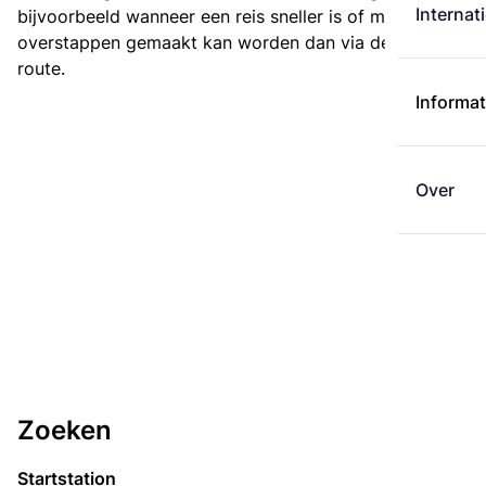
Internat
bijvoorbeeld wanneer een reis sneller is of met minder
overstappen gemaakt kan worden dan via de kortste
route.
Informat
Over
Zoeken
Startstation