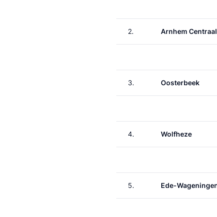
2.
Arnhem Centraal
3.
Oosterbeek
4.
Wolfheze
5.
Ede-Wageninge