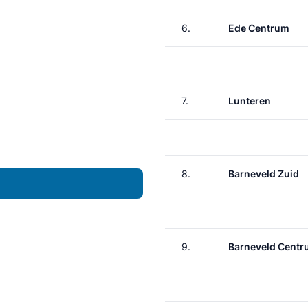
6.
Ede Centrum
7.
Lunteren
8.
Barneveld Zuid
9.
Barneveld Cent