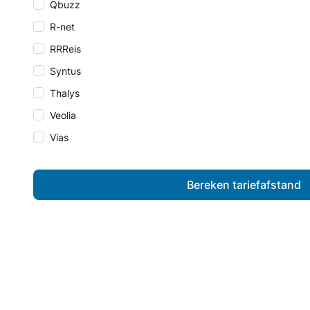
Qbuzz
R-net
RRReis
Syntus
Thalys
Veolia
Vias
Bereken tariefafstand