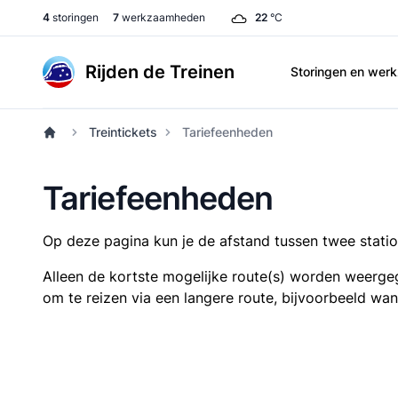
4
storingen
7
werkzaamheden
22
°C
Rijden de Treinen
Storingen en we
Treintickets
Tariefeenheden
Tariefeenheden
Op deze pagina kun je de afstand tussen twee station
Alleen de kortste mogelijke route(s) worden weergeg
om te reizen via een langere route, bijvoorbeeld wa