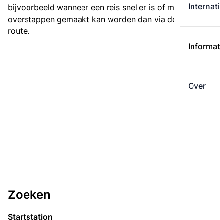
Internat
bijvoorbeeld wanneer een reis sneller is of met minder
overstappen gemaakt kan worden dan via de kortste
route.
Informat
Over
Zoeken
Startstation