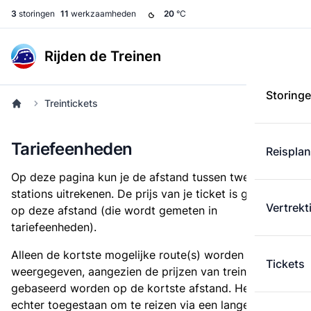
3
storingen
11
werkzaamheden
20
°C
Rijden de Treinen
Storing
Treintickets
Tariefeenheden
Reispla
Op deze pagina kun je de afstand tussen twee
stations uitrekenen. De prijs van je ticket is gebaseerd
Vertrekt
op deze afstand (die wordt gemeten in
tariefeenheden).
Alleen de kortste mogelijke route(s) worden
Tickets
weergegeven, aangezien de prijzen van treintickets
gebaseerd worden op de kortste afstand. Het is
echter toegestaan om te reizen via een langere route,