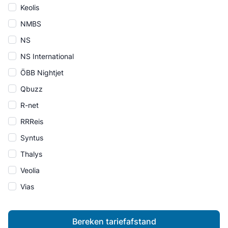
Keolis
NMBS
NS
NS International
ÖBB Nightjet
Qbuzz
R-net
RRReis
Syntus
Thalys
Veolia
Vias
Bereken tariefafstand