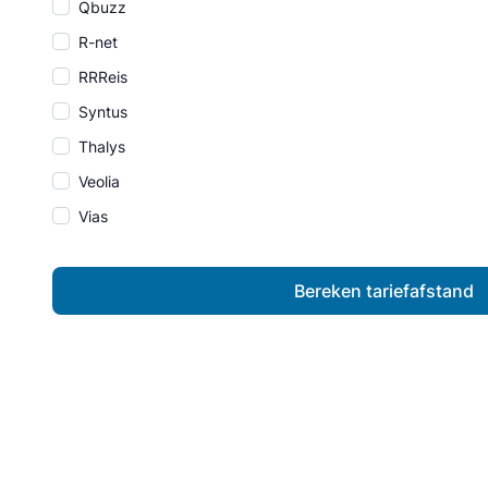
Qbuzz
R-net
RRReis
Syntus
Thalys
Veolia
Vias
Bereken tariefafstand