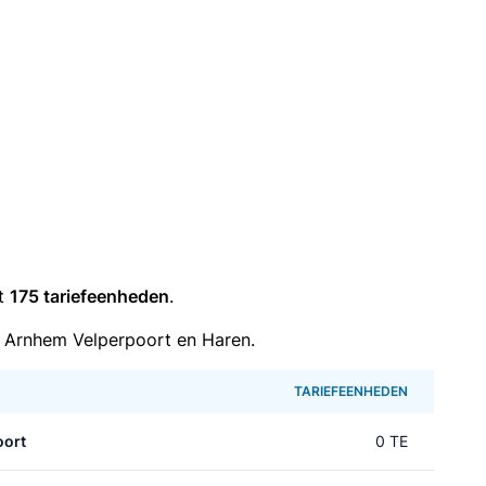
it
175 tariefeenheden
.
 Arnhem Velperpoort en Haren.
TARIEFEENHEDEN
oort
0 TE