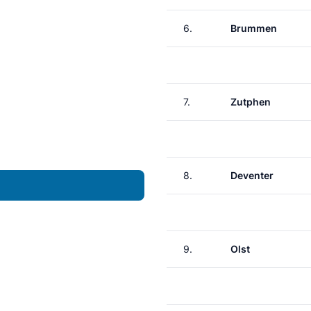
6.
Brummen
7.
Zutphen
8.
Deventer
9.
Olst