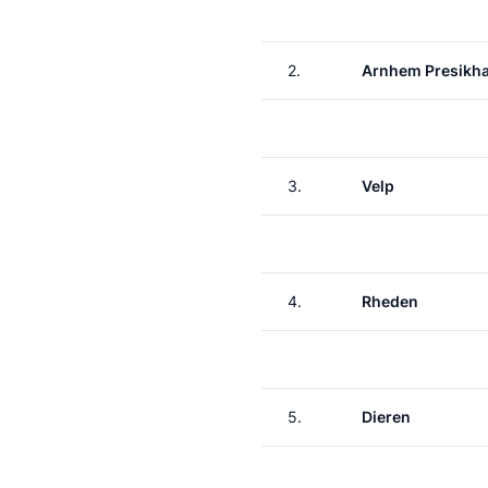
2.
Arnhem Presikha
3.
Velp
4.
Rheden
5.
Dieren