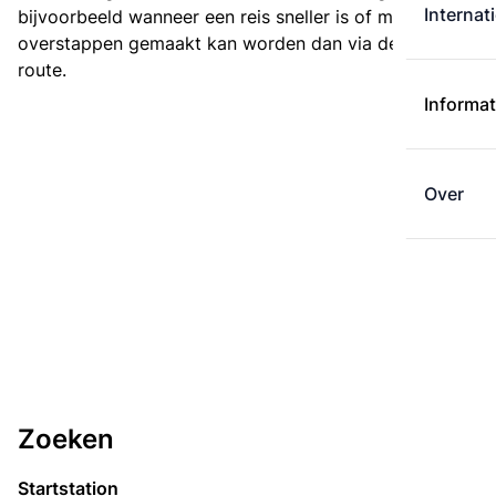
Internat
bijvoorbeeld wanneer een reis sneller is of met minder
overstappen gemaakt kan worden dan via de kortste
route.
Informat
Over
Zoeken
Startstation