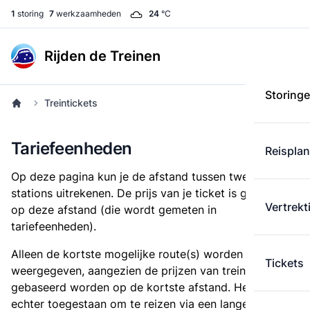
1
storing
7
werkzaamheden
24
°C
Rijden de Treinen
Storing
Treintickets
Tariefeenheden
Reispla
Op deze pagina kun je de afstand tussen twee
stations uitrekenen. De prijs van je ticket is gebaseerd
Vertrekt
op deze afstand (die wordt gemeten in
tariefeenheden).
Alleen de kortste mogelijke route(s) worden
Tickets
weergegeven, aangezien de prijzen van treintickets
gebaseerd worden op de kortste afstand. Het is
echter toegestaan om te reizen via een langere route,