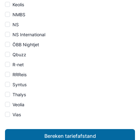
Keolis
NMBS
NS
NS International
ÖBB Nightjet
Qbuzz
R-net
RRReis
Syntus
Thalys
Veolia
Vias
Bereken tariefafstand