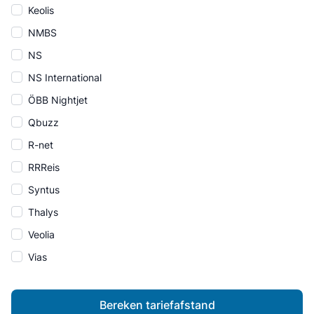
Keolis
NMBS
NS
NS International
ÖBB Nightjet
Qbuzz
R-net
RRReis
Syntus
Thalys
Veolia
Vias
Bereken tariefafstand