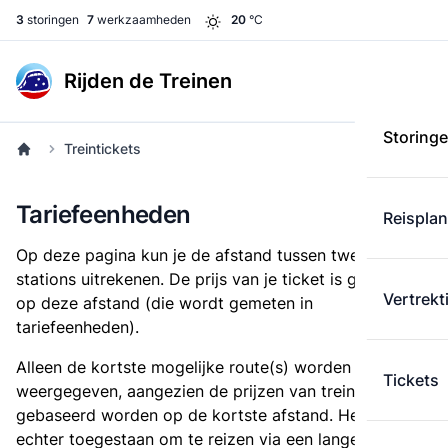
3
storingen
7
werkzaamheden
20
°C
Rijden de Treinen
Storing
Treintickets
Tariefeenheden
Reispla
Op deze pagina kun je de afstand tussen twee
stations uitrekenen. De prijs van je ticket is gebaseerd
Vertrekt
op deze afstand (die wordt gemeten in
tariefeenheden).
Alleen de kortste mogelijke route(s) worden
Tickets
weergegeven, aangezien de prijzen van treintickets
gebaseerd worden op de kortste afstand. Het is
echter toegestaan om te reizen via een langere route,