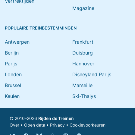
Vertrektijden
Magazine
POPULAIRE TREINBESTEMMINGEN
Antwerpen
Frankfurt
Berlijn
Duisburg
Parijs
Hannover
Londen
Disneyland Parijs
Brussel
Marseille
Keulen
Ski-Thalys
© 2010–2026
Rijden de Treinen
Over
•
Open data
•
Privacy
•
Cookievoorkeuren