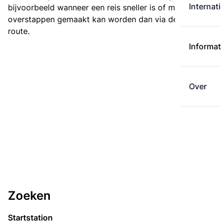
Internat
bijvoorbeeld wanneer een reis sneller is of met minder
overstappen gemaakt kan worden dan via de kortste
route.
Informat
Over
Zoeken
Startstation