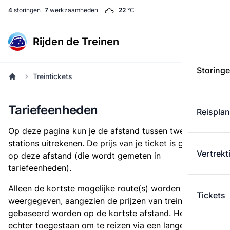
4
storingen
7
werkzaamheden
22
°C
Rijden de Treinen
Storing
Treintickets
Tariefeenheden
Reispla
Op deze pagina kun je de afstand tussen twee
stations uitrekenen. De prijs van je ticket is gebaseerd
Vertrekt
op deze afstand (die wordt gemeten in
tariefeenheden).
Alleen de kortste mogelijke route(s) worden
Tickets
weergegeven, aangezien de prijzen van treintickets
gebaseerd worden op de kortste afstand. Het is
echter toegestaan om te reizen via een langere route,