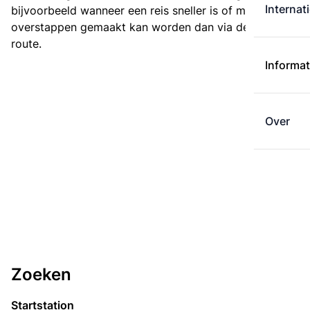
Internat
bijvoorbeeld wanneer een reis sneller is of met minder
overstappen gemaakt kan worden dan via de kortste
route.
Informat
Over
Zoeken
Startstation