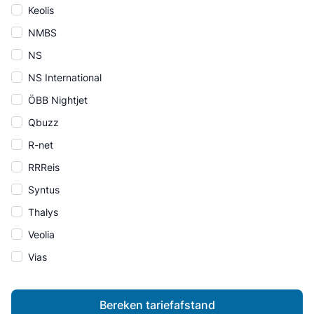
Keolis
NMBS
NS
NS International
ÖBB Nightjet
Qbuzz
R-net
RRReis
Syntus
Thalys
Veolia
Vias
Bereken tariefafstand