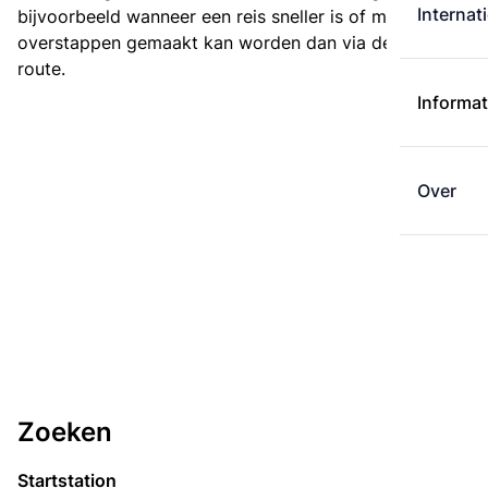
Internat
bijvoorbeeld wanneer een reis sneller is of met minder
overstappen gemaakt kan worden dan via de kortste
route.
Informat
Over
Zoeken
Startstation