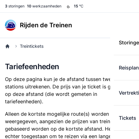
3
storingen
10
werkzaamheden
15
°C
Rijden de Treinen
Storing
Treintickets
Tariefeenheden
Reispla
Op deze pagina kun je de afstand tussen twee
stations uitrekenen. De prijs van je ticket is gebaseerd
Vertrekt
op deze afstand (die wordt gemeten in
tariefeenheden).
Alleen de kortste mogelijke route(s) worden
Tickets
weergegeven, aangezien de prijzen van treintickets
gebaseerd worden op de kortste afstand. Het is
echter toegestaan om te reizen via een langere route,