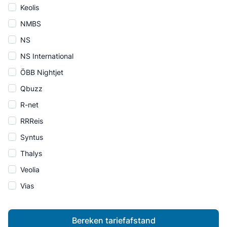
Keolis
NMBS
NS
NS International
ÖBB Nightjet
Qbuzz
R-net
RRReis
Syntus
Thalys
Veolia
Vias
Bereken tariefafstand