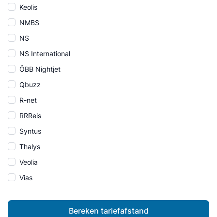
Keolis
NMBS
NS
NS International
ÖBB Nightjet
Qbuzz
R-net
RRReis
Syntus
Thalys
Veolia
Vias
Bereken tariefafstand