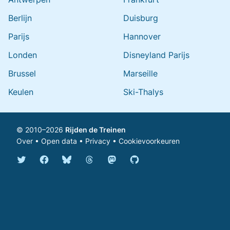
Berlijn
Duisburg
Parijs
Hannover
Londen
Disneyland Parijs
Brussel
Marseille
Keulen
Ski-Thalys
© 2010–2026
Rijden de Treinen
Over
•
Open data
•
Privacy
•
Cookievoorkeuren
Bluesky @rijdendetreinen.nl
Threads @rijdendetreinen
Mastodon @rijdendetreinen@ma
Twitter @rijdendetreinen
Facebook rijdendetreinen
GitHub rijdendetreinen