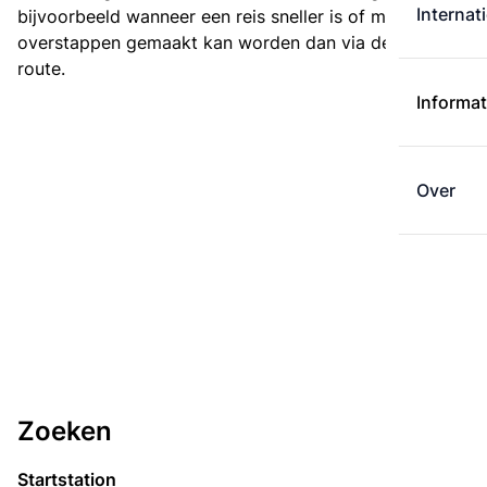
Internat
bijvoorbeeld wanneer een reis sneller is of met minder
overstappen gemaakt kan worden dan via de kortste
route.
Informat
Over
Zoeken
Startstation