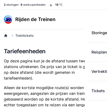
2
storingen
8
werkzaamheden
18
°C
Rijden de Treinen
Storing
Treintickets
Tariefeenheden
Reispla
Op deze pagina kun je de afstand tussen twee
stations uitrekenen. De prijs van je ticket is gebaseerd
Vertrekt
op deze afstand (die wordt gemeten in
tariefeenheden).
Alleen de kortste mogelijke route(s) worden
Tickets
weergegeven, aangezien de prijzen van treintickets
gebaseerd worden op de kortste afstand. Het is
echter toegestaan om te reizen via een langere route,