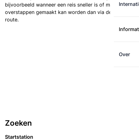
Internat
bijvoorbeeld wanneer een reis sneller is of met minder
overstappen gemaakt kan worden dan via de kortste
route.
Informat
Over
Zoeken
Startstation