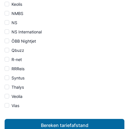
Keolis
NMBS
NS
NS International
ÖBB Nightjet
Qbuzz
R-net
RRReis
Syntus
Thalys
Veolia
Vias
Bereken tariefafstand