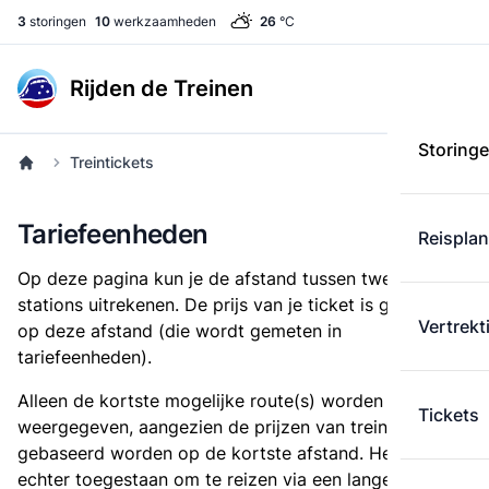
3
storingen
10
werkzaamheden
26
°C
Rijden de Treinen
Storing
Treintickets
Tariefeenheden
Reispla
Op deze pagina kun je de afstand tussen twee
stations uitrekenen. De prijs van je ticket is gebaseerd
Vertrekt
op deze afstand (die wordt gemeten in
tariefeenheden).
Alleen de kortste mogelijke route(s) worden
Tickets
weergegeven, aangezien de prijzen van treintickets
gebaseerd worden op de kortste afstand. Het is
echter toegestaan om te reizen via een langere route,