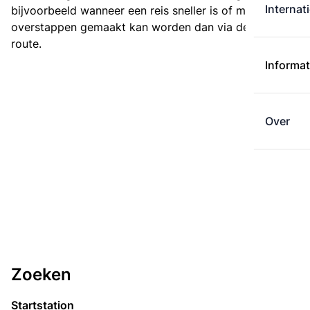
Internat
bijvoorbeeld wanneer een reis sneller is of met minder
overstappen gemaakt kan worden dan via de kortste
route.
Informat
Over
Zoeken
Startstation