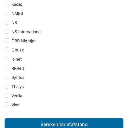
Keolis
NMBS
NS
NS International
ÖBB Nightjet
Qbuzz
R-net
RRReis
Syntus
Thalys
Veolia
Vias
Bereken tariefafstand