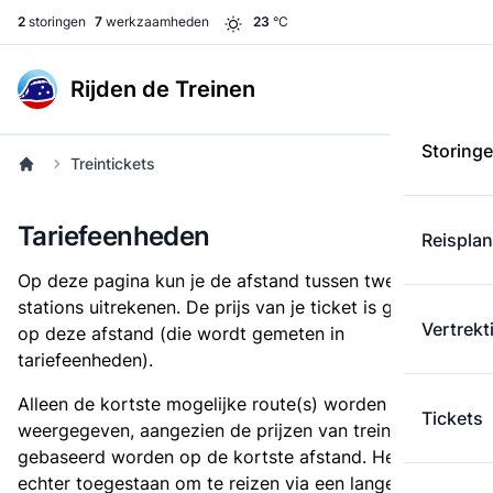
2
storingen
7
werkzaamheden
23
°C
Rijden de Treinen
Storing
Treintickets
Tariefeenheden
Reispla
Op deze pagina kun je de afstand tussen twee
stations uitrekenen. De prijs van je ticket is gebaseerd
Vertrekt
op deze afstand (die wordt gemeten in
tariefeenheden).
Alleen de kortste mogelijke route(s) worden
Tickets
weergegeven, aangezien de prijzen van treintickets
gebaseerd worden op de kortste afstand. Het is
echter toegestaan om te reizen via een langere route,