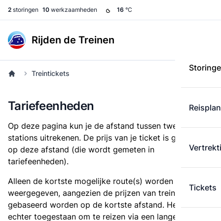
2
storingen
10
werkzaamheden
16
°C
Rijden de Treinen
Storing
Treintickets
Tariefeenheden
Reispla
Op deze pagina kun je de afstand tussen twee
stations uitrekenen. De prijs van je ticket is gebaseerd
Vertrekt
op deze afstand (die wordt gemeten in
tariefeenheden).
Alleen de kortste mogelijke route(s) worden
Tickets
weergegeven, aangezien de prijzen van treintickets
gebaseerd worden op de kortste afstand. Het is
echter toegestaan om te reizen via een langere route,