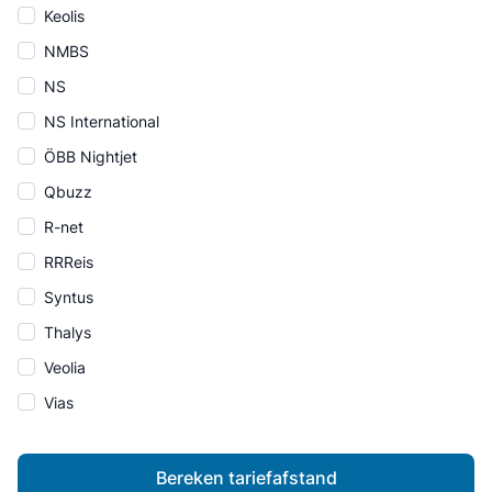
Keolis
NMBS
NS
NS International
ÖBB Nightjet
Qbuzz
R-net
RRReis
Syntus
Thalys
Veolia
Vias
Bereken tariefafstand