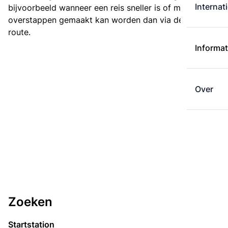
Internat
bijvoorbeeld wanneer een reis sneller is of met minder
overstappen gemaakt kan worden dan via de kortste
route.
Informat
Over
Zoeken
Startstation