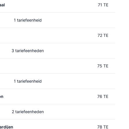
aal
71 TE
1 tariefeenheid
72 TE
3 tariefeenheden
75 TE
1 tariefeenheid
on
76 TE
2 tariefeenheden
rdijen
78 TE