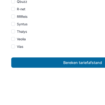
Qbuzz
R-net
RRReis
Syntus
Thalys
Veolia
Vias
Bereken tariefafstand