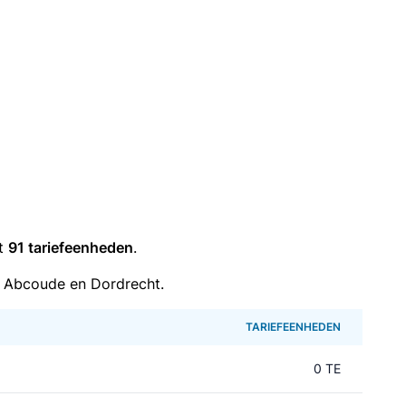
it
91 tariefeenheden
.
 Abcoude en Dordrecht.
TARIEFEENHEDEN
0 TE