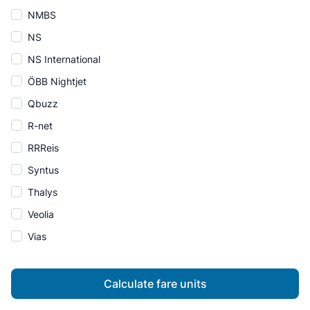
NMBS
NS
NS International
ÖBB Nightjet
Qbuzz
R-net
RRReis
Syntus
Thalys
Veolia
Vias
Calculate fare units