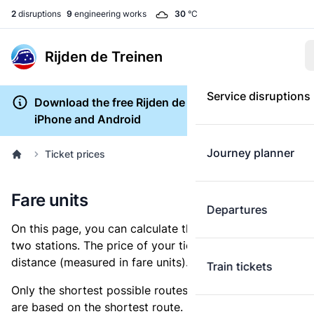
2
disruptions
9
engineering works
30
°C
Rijden de Treinen
Service disruptions
Download the free Rijden de Treinen app for
iPhone and Android
Journey planner
Ticket prices
Fare units
Departures
On this page, you can calculate the distance between
two stations. The price of your ticket is based on this
distance (measured in fare units).
Train tickets
Only the shortest possible routes are shown, as fares
are based on the shortest route. However, you are