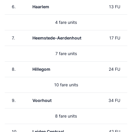
6.
Haarlem
13 FU
4 fare units
7.
Heemstede-Aerdenhout
17 FU
7 fare units
8.
Hillegom
24 FU
10 fare units
9.
Voorhout
34 FU
8 fare units
10.
Leiden Centraal
42 FU