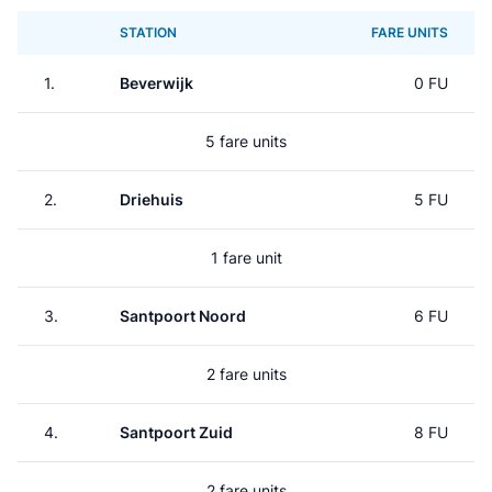
STATION
FARE UNITS
1.
Beverwijk
0 FU
5 fare units
2.
Driehuis
5 FU
1 fare unit
3.
Santpoort Noord
6 FU
2 fare units
4.
Santpoort Zuid
8 FU
2 fare units