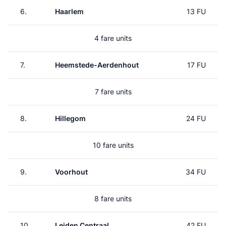
6.
Haarlem
13 FU
4 fare units
7.
Heemstede-Aerdenhout
17 FU
7 fare units
8.
Hillegom
24 FU
10 fare units
9.
Voorhout
34 FU
8 fare units
10.
Leiden Centraal
42 FU